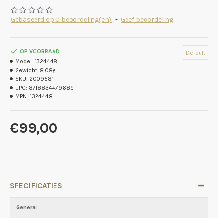
Gebaseerd op 0 beoordeling(en).
-
Geef beoordeling
OP VOORRAAD
Default
Model:
1324448
Gewicht:
8.08g
SKU:
2009581
UPC:
8718834479689
MPN:
1324448
€99,00
SPECIFICATIES
General