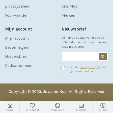
privacybeleid
Site Map
Voorwaarden
Merken
Mijn account
Nieuwsbrief
Mijn account
Blijf op de hoogte van nieuws en
acties door u aan te melden voor
Bestellingen
onze nieuwsbrief
Nieuwsbrief
Cadeaubonnen
Ik heb de
Privacy Policy
gelezen
en ga hiermee akkoord
Copyright © 2023, Juwelier Kooi All Rights Reserved
Home
Verlanglijst
Vergelijken
E-mailen
Bel ons