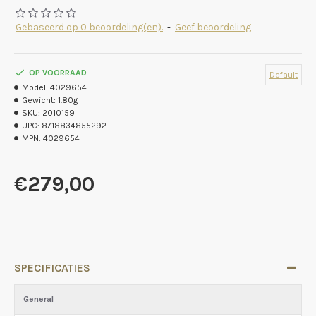
Gebaseerd op 0 beoordeling(en).
-
Geef beoordeling
OP VOORRAAD
Default
Model:
4029654
Gewicht:
1.80g
SKU:
2010159
UPC:
8718834855292
MPN:
4029654
€279,00
SPECIFICATIES
General