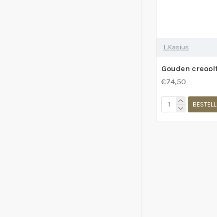
L.Kasius
€74,50
BESTELL