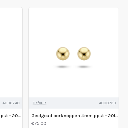
4008748
Default
4008750
Geelgoud oorknoppen 3mm ppst - 205440
Geelgoud oorknoppen 4mm ppst - 201263
€75,00