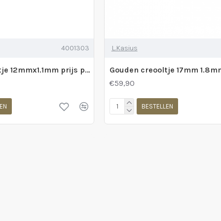
4001303
L.Kasius
Gouden creooltje 12mmx1.1mm prijs per stuk - 230593
€59,90
EN
BESTELLEN