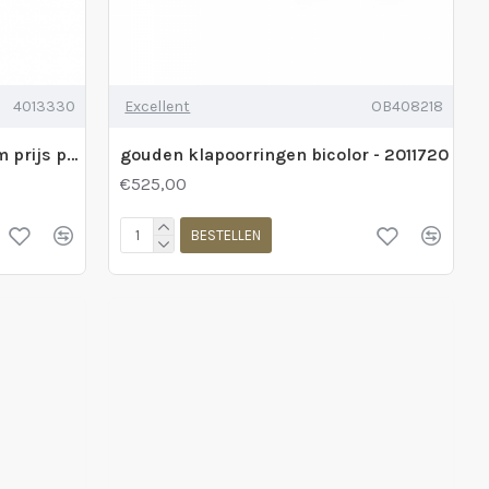
4013330
Excellent
OB408218
Gouden creooltje 17mm 1.8mm prijs per stuk - 235880
gouden klapoorringen bicolor - 2011720
€525,00
BESTELLEN