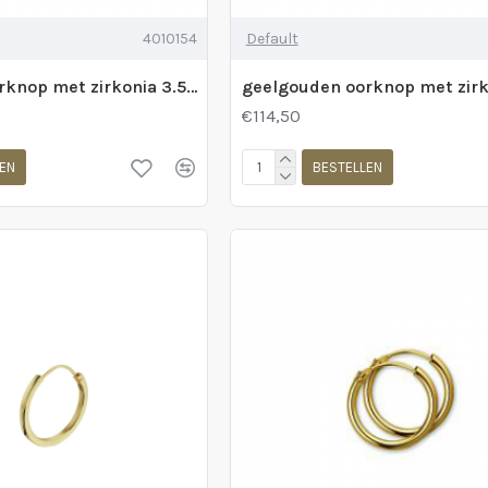
4010154
Default
geelgouden oorknop met zirkonia 3.5mm chaton ppst - 228443
€114,50
EN
BESTELLEN