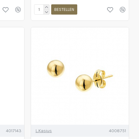
BESTELLEN
4017143
L.Kasius
4008751