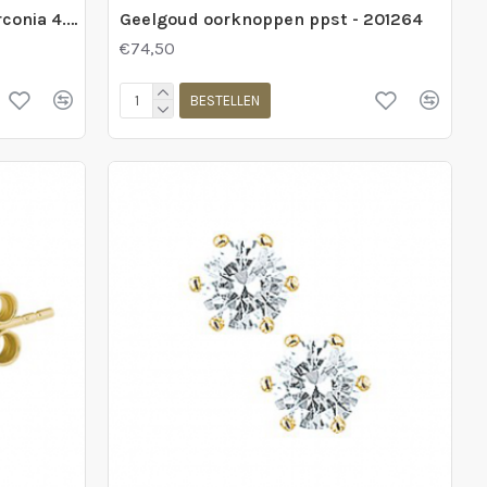
Geelgoud oorknoppen met zirconia 4.5mm prijs per stuk - 234943
Geelgoud oorknoppen ppst - 201264
€74,50
BESTELLEN