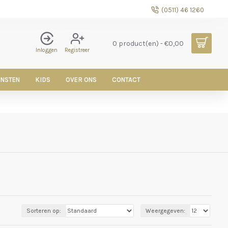
(0511) 46 1260
0 product(en) - €0,00
Inloggen
Registreer
ENSTEN
KIDS
OVER ONS
CONTACT
Sorteren op:
Weergegeven: