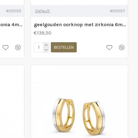
4010155
Default
4010157
geelgouden oorknop met zirkonia 4mm chaton prijs per stuk - 600377
geelgouden oorknop met zirkonia 6mm chaton prijs per stuk - 600379
€139,50
BESTELLEN