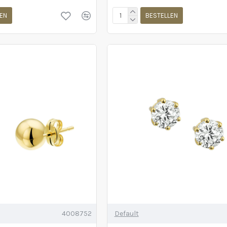
EN
BESTELLEN
4008752
Default