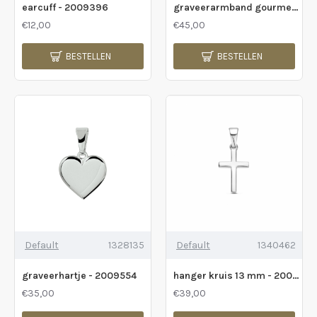
earcuff - 2009396
graveerarmband gourmette plaat 4,8 mm - 2010412
€12,00
€45,00
BESTELLEN
BESTELLEN
Default
1328135
Default
1340462
graveerhartje - 2009554
hanger kruis 13 mm - 2009963
€35,00
€39,00