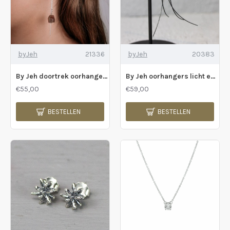
byJeh
21336
byJeh
20383
By Jeh doortrek oorhanger met tourmalijn - 2009330
By Jeh oorhangers licht en lang doortrek - 232847
€55,00
€59,00
BESTELLEN
BESTELLEN