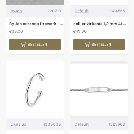
byJeh
20218
Default
1324565
By Jeh oorknop firework - 230545
collier zirkonia 1,2 mm 41 + 4 cm - 2010411
€39,00
€49,00
BESTELLEN
BESTELLEN
L.Kasius
1333033
Default
1329668