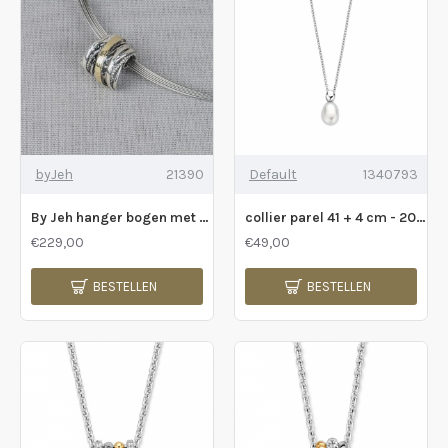
byJeh
21390
Default
1340793
By Jeh hanger bogen met goldfilled 9 karaat - 2009316
collier parel 41 + 4 cm - 2010480
€229,00
€49,00
BESTELLEN
BESTELLEN