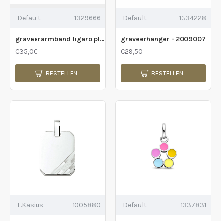
Default
1329666
Default
1334228
graveerarmband figaro plaat 4,2 mm 9 - 11 cm - 2011956
graveerhanger - 2009007
€35,00
€29,50
BESTELLEN
BESTELLEN
L.Kasius
1005880
Default
1337831