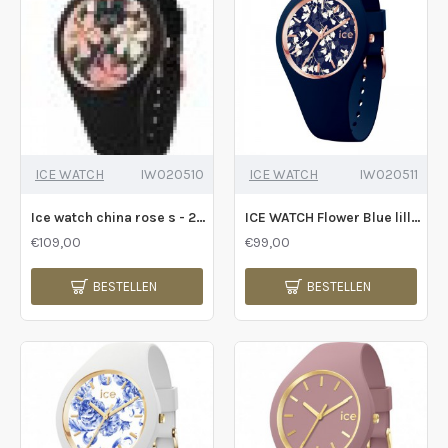
ICE WATCH
IW020510
ICE WATCH
IW020511
Ice watch china rose s - 235860
ICE WATCH Flower Blue lilly S - 235226
€109,00
€99,00
BESTELLEN
BESTELLEN