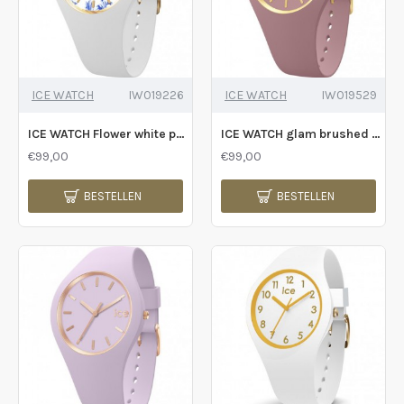
ICE WATCH
IW019226
ICE WATCH
IW019529
ICE WATCH Flower white porcelain s - 235229
ICE WATCH glam brushed Fall Rose M - 235180
€99,00
€99,00
BESTELLEN
BESTELLEN