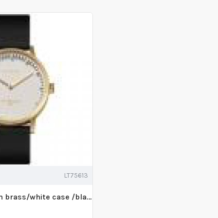
LT75613
Leff tube watch brass/white case /black leather strap - 231508