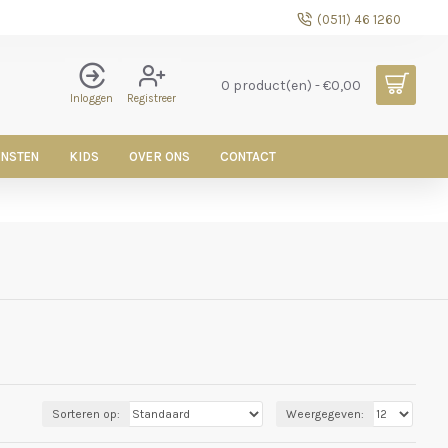
(0511) 46 1260
0 product(en) - €0,00
Inloggen
Registreer
ENSTEN
KIDS
OVER ONS
CONTACT
Sorteren op:
Weergegeven: