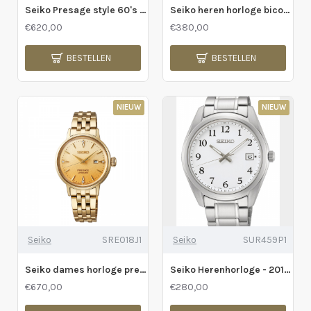
Seiko Presage style 60's automatic 5bar - 2011453
Seiko heren horloge bicolor automaat - 2011353
€620,00
€380,00
BESTELLEN
BESTELLEN
NIEUW
NIEUW
Seiko
SRE018J1
Seiko
SUR459P1
Seiko dames horloge presage - 2011341
Seiko Herenhorloge - 2011052
€670,00
€280,00