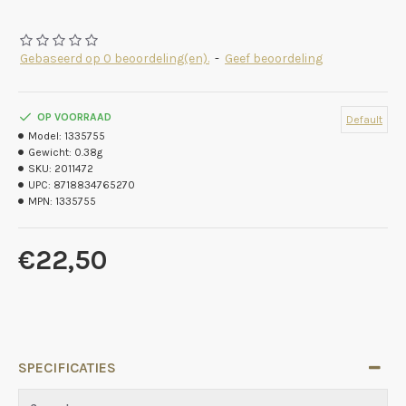
Gebaseerd op 0 beoordeling(en).
-
Geef beoordeling
OP VOORRAAD
Default
Model:
1335755
Gewicht:
0.38g
SKU:
2011472
UPC:
8718834765270
MPN:
1335755
€22,50
SPECIFICATIES