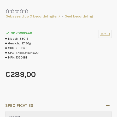
Gebaseerd op 0 beoordeling(en).
-
Geef beoordeling
OP VOORRAAD
Default
Model:
1330181
Gewicht:
27.56g
SKU:
2011925
UPC:
8718834614622
MPN:
1330181
€289,00
SPECIFICATIES