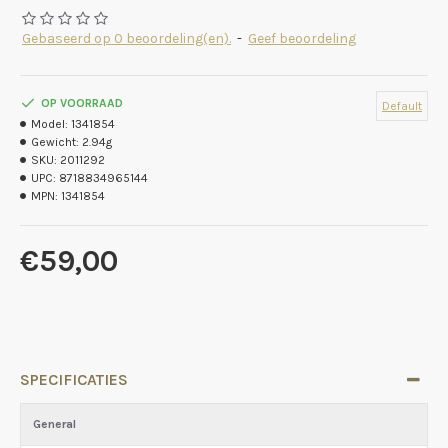
Gebaseerd op 0 beoordeling(en).
-
Geef beoordeling
OP VOORRAAD
Default
Model:
1341854
Gewicht:
2.94g
SKU:
2011292
UPC:
8718834965144
MPN:
1341854
€59,00
SPECIFICATIES
General