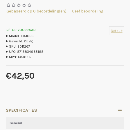
Gebaseerd op 0 beoordeling(en).
-
Geef beoordeling
OP VOORRAAD
Default
Model:
1341856
Gewicht:
2.38g
SKU:
2011267
UPC:
8718834965168
MPN:
1341856
€42,50
SPECIFICATIES
General