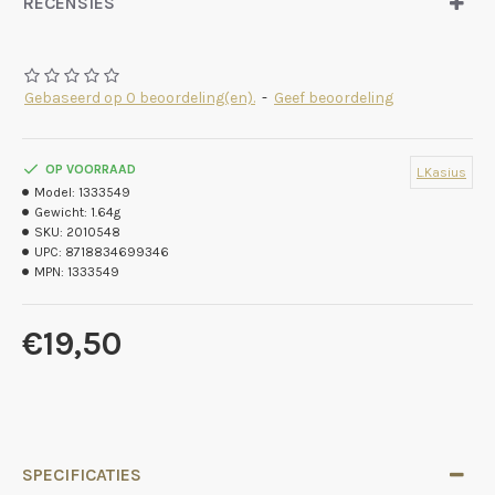
RECENSIES
Gebaseerd op 0 beoordeling(en).
-
Geef beoordeling
OP VOORRAAD
L.Kasius
Model:
1333549
Gewicht:
1.64g
SKU:
2010548
UPC:
8718834699346
MPN:
1333549
€19,50
SPECIFICATIES