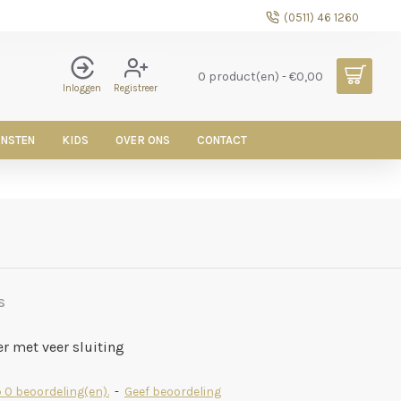
(0511) 46 1260
0 product(en) - €0,00
Inloggen
Registreer
ENSTEN
KIDS
OVER ONS
CONTACT
S
er met veer sluiting
 0 beoordeling(en).
-
Geef beoordeling