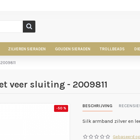
ZILVEREN SIERADEN
GOUDEN SIERADEN
TROLLBEADS
DI
- 2009811
t veer sluiting - 2009811
BESCHRIJVING
RECENSIE
-50 %
Silk armband zilver en le
Gebaseerd op