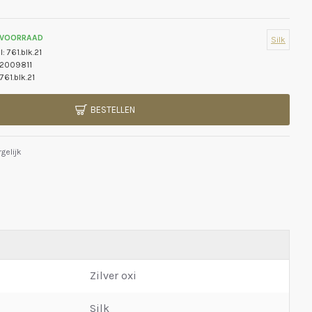
 VOORRAAD
Silk
l:
761.blk.21
2009811
761.blk.21
BESTELLEN
gelijk
Zilver oxi
Silk