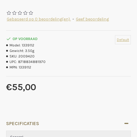
Gebaseerd op 0 beoordeling(en).
-
Geef beoordeling
OP VOORRAAD
Default
Model:
1339112
Gewicht:
3.50g
SKU:
2009420
UPC:
8718834881970
MPN:
1339112
€55,00
SPECIFICATIES