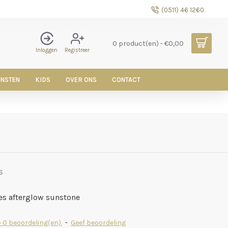
(0511) 46 1260
0 product(en) - €0,00
Inloggen
Registreer
ENSTEN
KIDS
OVER ONS
CONTACT
S
es afterglow sunstone
 0 beoordeling(en).
-
Geef beoordeling