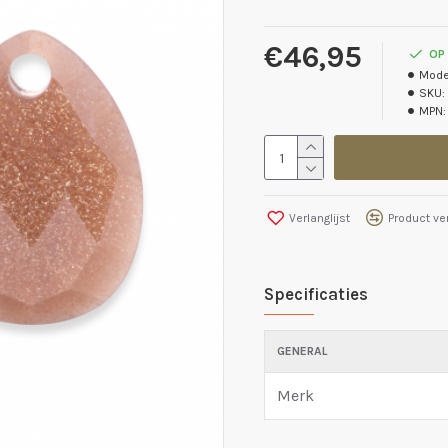
€46,95
OP
Mode
SKU:
MPN:
Verlanglijst
Product ver
Specificaties
GENERAL
Merk