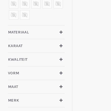
zilver gerhodineerd
zilveren baby
plaatarmbaNDJE
MATERIAAL
zilveren herenarmband
plaat
KARAAT
zinzi
KWALITEIT
VORM
MAAT
MERK