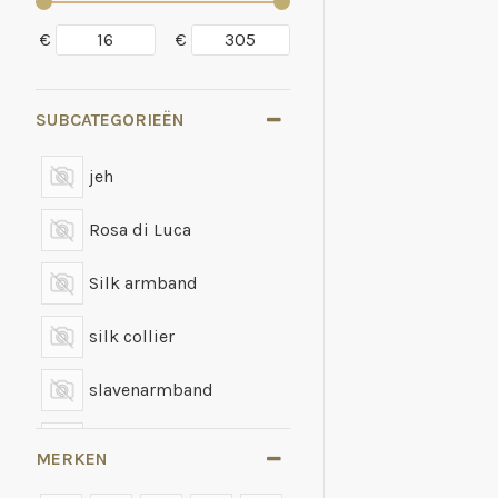
€
€
SUBCATEGORIEËN
jeh
Rosa di Luca
Silk armband
silk collier
slavenarmband
Sparkling Jewels
MERKEN
zilver