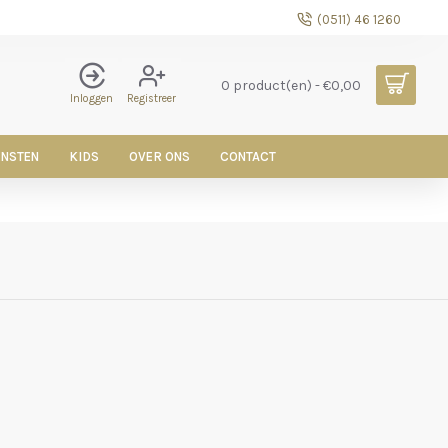
(0511) 46 1260
0 product(en) - €0,00
Inloggen
Registreer
ENSTEN
KIDS
OVER ONS
CONTACT