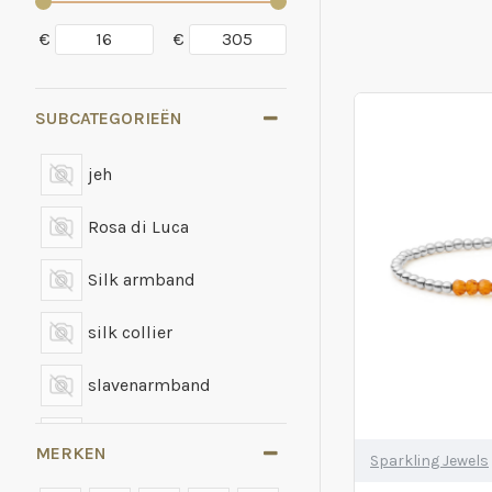
€
€
SUBCATEGORIEËN
jeh
Rosa di Luca
Silk armband
silk collier
slavenarmband
Sparkling Jewels
MERKEN
Sparkling Jewels
zilver