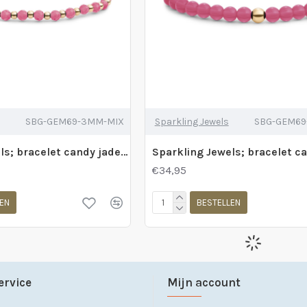
SBG-GEM69-3MM-MIX
Sparkling Jewels
SBG-GEM6
Sparkling Jewels; bracelet candy jade interstellar gold 3mm - 2011787
€34,95
EN
BESTELLEN
ervice
Mijn account