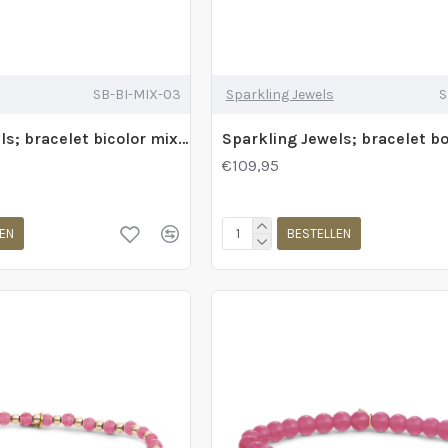
SB-BI-MIX-03
Sparkling Jewels
S
Sparkling Jewels; bracelet bicolor mix 3mm gold+ 4mm silver - 2010641
€109,95
EN
BESTELLEN