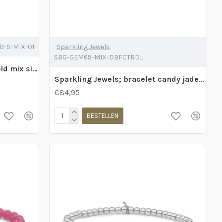
B-S-MIX-01
Sparkling Jewels
SBG-GEM69-MIX-DBFCTRDL
Sparkling Jewels; bracelet bold mix silver - 2010653
Sparkling Jewels; bracelet candy jade double reverse roundel gold - 2011790
€84,95
BESTELLEN