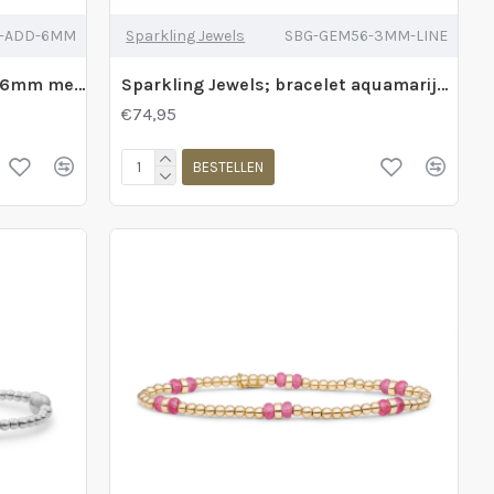
3-ADD-6MM
Sparkling Jewels
SBG-GEM56-3MM-LINE
Sparkling jewels rose quartz 6mm met gouden bolletje - 2011680
Sparkling Jewels; bracelet aquamarijn universe 3mm - 2009754
€74,95
BESTELLEN