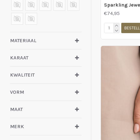
€74,95
zilver gerhodineerd
zilveren baby
BESTELL
plaatarmbaNDJE
MATERIAAL
zilveren herenarmband
plaat
KARAAT
zinzi
KWALITEIT
VORM
MAAT
MERK