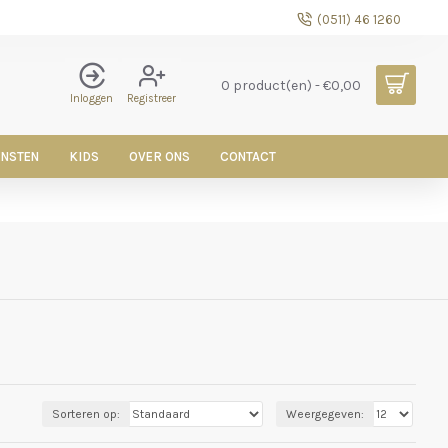
(0511) 46 1260
0 product(en) - €0,00
Inloggen
Registreer
ENSTEN
KIDS
OVER ONS
CONTACT
Sorteren op:
Weergegeven: