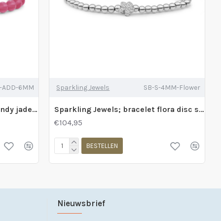
9-ADD-6MM
Sparkling Jewels
SB-S-4MM-Flower
Sparkling Jewels; bracelet candy jade saturn large l gold 6mm - 2011789
Sparkling Jewels; bracelet flora disc silver white silver - 2010652
€104,95
BESTELLEN
Nieuwsbrief