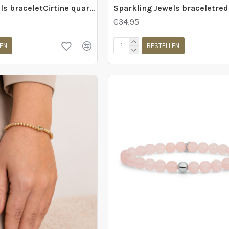
Sparkling Jewels braceletCirtine quartz universe gold 3mm - 2010031
€34,95
EN
BESTELLEN